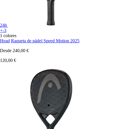
24h
+-3
1 colores
Head
Raqueta de pádel Speed Motion 2025
Desde
240,00 €
120,00 €