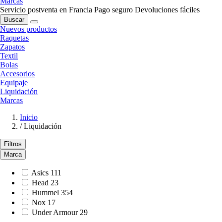
Marcas
Servicio postventa en Francia
Pago seguro
Devoluciones fáciles
Buscar
Nuevos productos
Raquetas
Zapatos
Textil
Bolas
Accesorios
Equipaje
Liquidación
Marcas
Inicio
/
Liquidación
Filtros
Marca
Asics
111
Head
23
Hummel
354
Nox
17
Under Armour
29