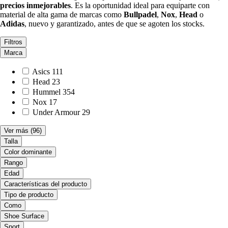
precios inmejorables
. Es la oportunidad ideal para equiparte con
material de alta gama de marcas como
Bullpadel
,
Nox
,
Head
o
Adidas
, nuevo y garantizado, antes de que se agoten los stocks.
Filtros
Marca
Asics
111
Head
23
Hummel
354
Nox
17
Under Armour
29
Ver más
(96)
Talla
Color dominante
Rango
Edad
Características del producto
Tipo de producto
Como
Shoe Surface
Sport