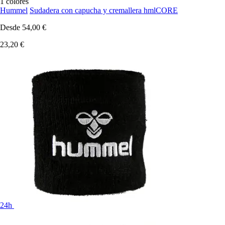
1 colores
Hummel
Sudadera con capucha y cremallera hmlCORE
Desde
54,00 €
23,20 €
24h