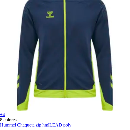
+4
8 colores
Hummel
Chaqueta zip hmlLEAD poly