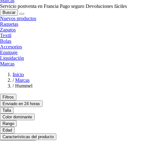
Marcas
Servicio postventa en Francia
Pago seguro
Devoluciones fáciles
Buscar
Nuevos productos
Raquetas
Zapatos
Textil
Bolas
Accesorios
Equipaje
Liquidación
Marcas
Inicio
/
Marcas
/
Hummel
Filtros
Enviado en 24 horas
Talla
Color dominante
Rango
Edad
Características del producto