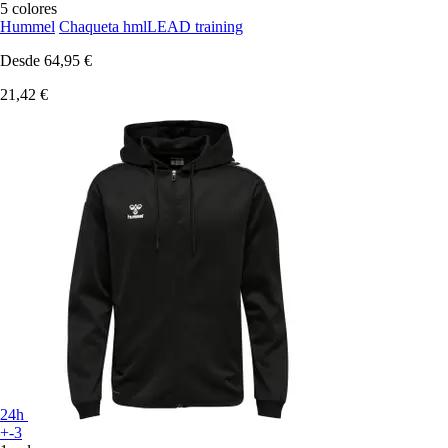
5 colores
Hummel
Chaqueta hmlLEAD training
Desde
64,95 €
21,42 €
24h
+-3