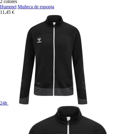
2 colores
Hummel
Muñeca de esponja
11,45 €
24h