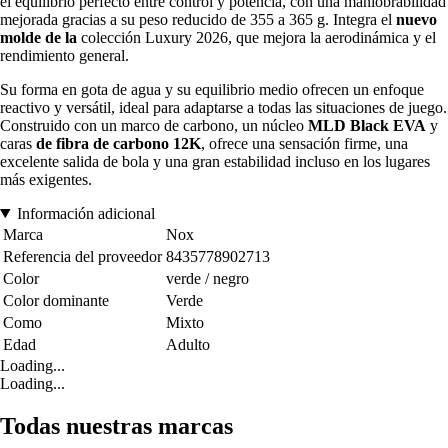
el equilibrio perfecto entre control y potencia, con una maniobrabilidad
mejorada gracias a su peso reducido de 355 a 365 g. Integra el
nuevo
molde de la
colección Luxury 2026, que mejora la aerodinámica y el
rendimiento general.
Su forma en gota de agua y su equilibrio medio ofrecen un enfoque
reactivo y versátil, ideal para adaptarse a todas las situaciones de juego.
Construido con un marco de carbono, un núcleo
MLD Black EVA
y
caras
de fibra de carbono 12K
, ofrece una sensación firme, una
excelente salida de bola y una gran estabilidad incluso en los lugares
más exigentes.
Información adicional
Marca
Nox
Referencia del proveedor
8435778902713
Color
verde / negro
Color dominante
Verde
Como
Mixto
Edad
Adulto
Loading...
Loading...
Todas nuestras marcas