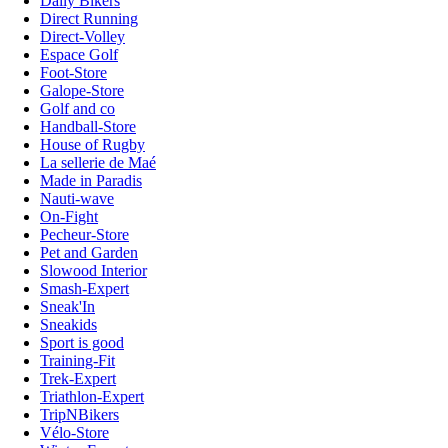
Daily Bikers
Direct Running
Direct-Volley
Espace Golf
Foot-Store
Galope-Store
Golf and co
Handball-Store
House of Rugby
La sellerie de Maé
Made in Paradis
Nauti-wave
On-Fight
Pecheur-Store
Pet and Garden
Slowood Interior
Smash-Expert
Sneak'In
Sneakids
Sport is good
Training-Fit
Trek-Expert
Triathlon-Expert
TripNBikers
Vélo-Store