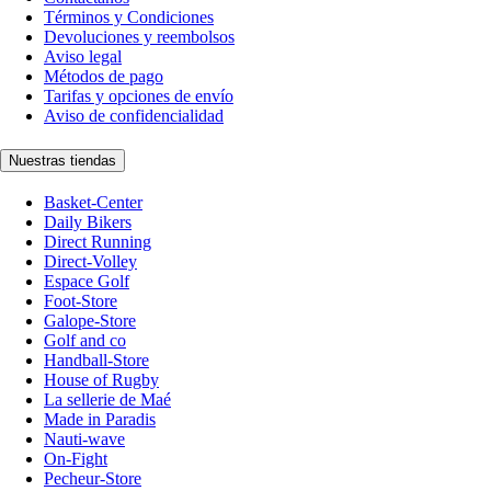
Términos y Condiciones
Devoluciones y reembolsos
Aviso legal
Métodos de pago
Tarifas y opciones de envío
Aviso de confidencialidad
Nuestras tiendas
Basket-Center
Daily Bikers
Direct Running
Direct-Volley
Espace Golf
Foot-Store
Galope-Store
Golf and co
Handball-Store
House of Rugby
La sellerie de Maé
Made in Paradis
Nauti-wave
On-Fight
Pecheur-Store