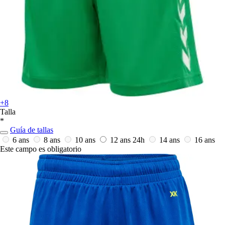
+8
Talla
*
Guía de tallas
6 ans
8 ans
10 ans
12 ans
24h
14 ans
16 ans
Este campo es obligatorio