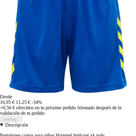
Desde
16,95 €
11,25 €
-34%
+0,56 €
ofrecidos en tu próximo pedido
Abonado después de la
validación de tu pedido
Loading...
Descripción
Pantalones cortos para niños Hummel hmlcore xk poly