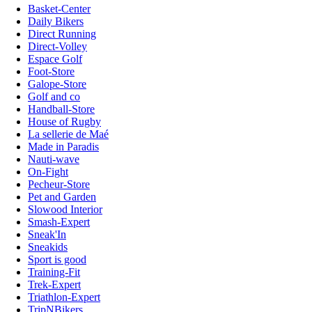
Basket-Center
Daily Bikers
Direct Running
Direct-Volley
Espace Golf
Foot-Store
Galope-Store
Golf and co
Handball-Store
House of Rugby
La sellerie de Maé
Made in Paradis
Nauti-wave
On-Fight
Pecheur-Store
Pet and Garden
Slowood Interior
Smash-Expert
Sneak'In
Sneakids
Sport is good
Training-Fit
Trek-Expert
Triathlon-Expert
TripNBikers