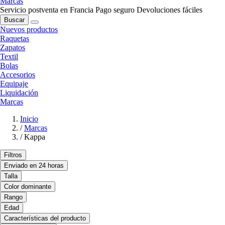
Marcas
Servicio postventa en Francia
Pago seguro
Devoluciones fáciles
Buscar
Nuevos productos
Raquetas
Zapatos
Textil
Bolas
Accesorios
Equipaje
Liquidación
Marcas
Inicio
/
Marcas
/
Kappa
Filtros
Enviado en 24 horas
Talla
Color dominante
Rango
Edad
Características del producto