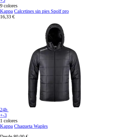
+5
9 colores
Kappa
Calcetines sin pies Spolf pro
16,33 €
24h
+-3
1 colores
Kappa
Chaqueta Waples
Desde
80,00 €