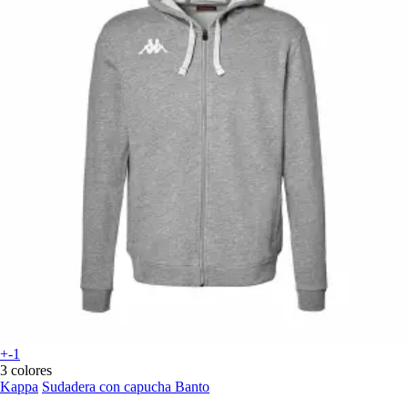
+-1
3 colores
Kappa
Sudadera con capucha Banto