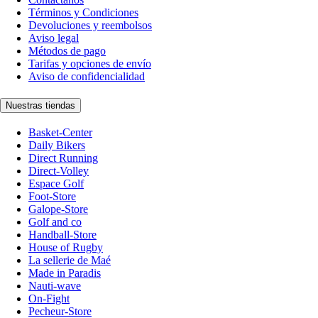
Términos y Condiciones
Devoluciones y reembolsos
Aviso legal
Métodos de pago
Tarifas y opciones de envío
Aviso de confidencialidad
Nuestras tiendas
Basket-Center
Daily Bikers
Direct Running
Direct-Volley
Espace Golf
Foot-Store
Galope-Store
Golf and co
Handball-Store
House of Rugby
La sellerie de Maé
Made in Paradis
Nauti-wave
On-Fight
Pecheur-Store