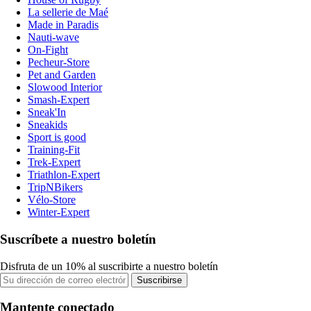
La sellerie de Maé
Made in Paradis
Nauti-wave
On-Fight
Pecheur-Store
Pet and Garden
Slowood Interior
Smash-Expert
Sneak'In
Sneakids
Sport is good
Training-Fit
Trek-Expert
Triathlon-Expert
TripNBikers
Vélo-Store
Winter-Expert
Suscríbete a nuestro boletín
Disfruta de un 10% al suscribirte a nuestro boletín
Suscribirse
Mantente conectado