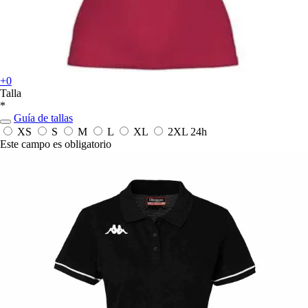
+0
Talla
*
Guía de tallas
XS
S
M
L
XL
2XL
24h
Este campo es obligatorio