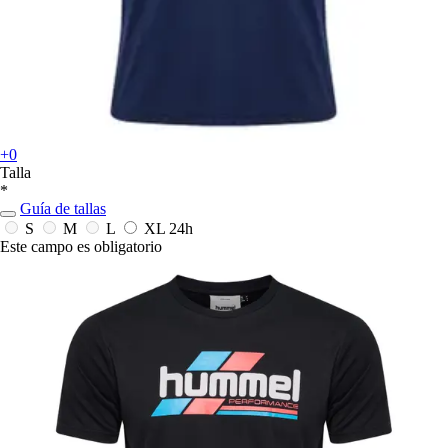
+0
Talla
*
Guía de tallas
S
M
L
XL
24h
Este campo es obligatorio