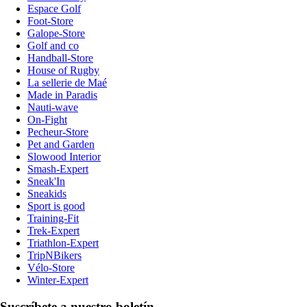
Espace Golf
Foot-Store
Galope-Store
Golf and co
Handball-Store
House of Rugby
La sellerie de Maé
Made in Paradis
Nauti-wave
On-Fight
Pecheur-Store
Pet and Garden
Slowood Interior
Smash-Expert
Sneak'In
Sneakids
Sport is good
Training-Fit
Trek-Expert
Triathlon-Expert
TripNBikers
Vélo-Store
Winter-Expert
Suscríbete a nuestro boletín