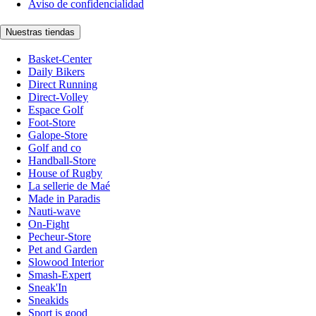
Aviso de confidencialidad
Nuestras tiendas
Basket-Center
Daily Bikers
Direct Running
Direct-Volley
Espace Golf
Foot-Store
Galope-Store
Golf and co
Handball-Store
House of Rugby
La sellerie de Maé
Made in Paradis
Nauti-wave
On-Fight
Pecheur-Store
Pet and Garden
Slowood Interior
Smash-Expert
Sneak'In
Sneakids
Sport is good