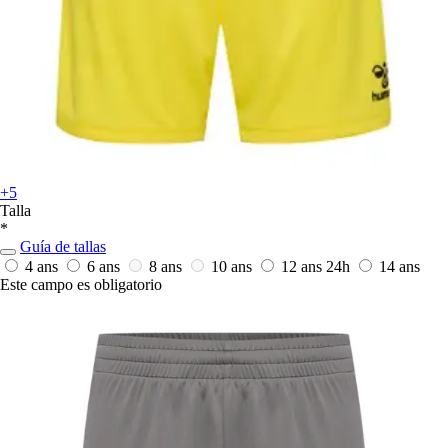
+5
Talla
*
Guía de tallas
4 ans
6 ans
8 ans
10 ans
12 ans
24h
14 ans
Este campo es obligatorio