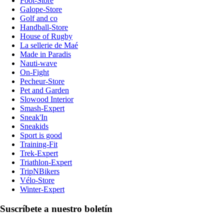
Foot-Store
Galope-Store
Golf and co
Handball-Store
House of Rugby
La sellerie de Maé
Made in Paradis
Nauti-wave
On-Fight
Pecheur-Store
Pet and Garden
Slowood Interior
Smash-Expert
Sneak'In
Sneakids
Sport is good
Training-Fit
Trek-Expert
Triathlon-Expert
TripNBikers
Vélo-Store
Winter-Expert
Suscríbete a nuestro boletín