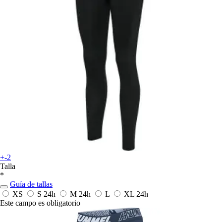
+-2
Talla
*
Guía de tallas
XS
S
24h
M
24h
L
XL
24h
Este campo es obligatorio