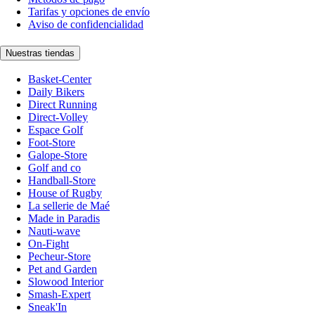
Tarifas y opciones de envío
Aviso de confidencialidad
Nuestras tiendas
Basket-Center
Daily Bikers
Direct Running
Direct-Volley
Espace Golf
Foot-Store
Galope-Store
Golf and co
Handball-Store
House of Rugby
La sellerie de Maé
Made in Paradis
Nauti-wave
On-Fight
Pecheur-Store
Pet and Garden
Slowood Interior
Smash-Expert
Sneak'In