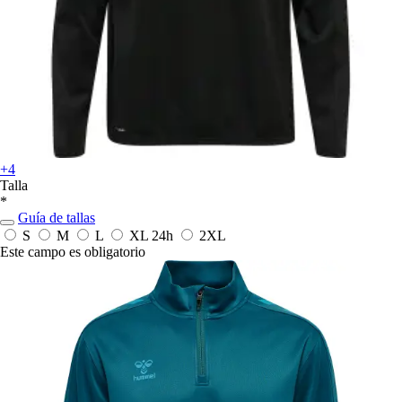
+4
Talla
*
Guía de tallas
S
M
L
XL
24h
2XL
Este campo es obligatorio