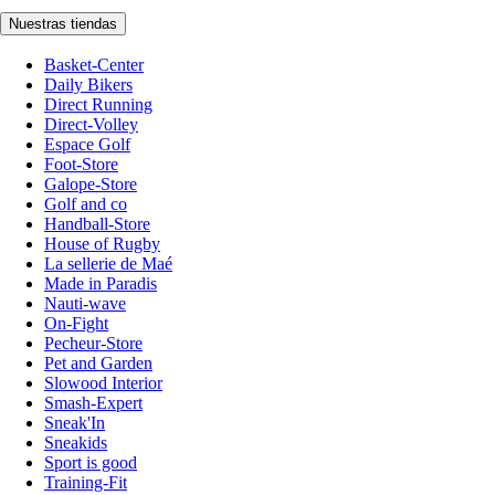
Nuestras tiendas
Basket-Center
Daily Bikers
Direct Running
Direct-Volley
Espace Golf
Foot-Store
Galope-Store
Golf and co
Handball-Store
House of Rugby
La sellerie de Maé
Made in Paradis
Nauti-wave
On-Fight
Pecheur-Store
Pet and Garden
Slowood Interior
Smash-Expert
Sneak'In
Sneakids
Sport is good
Training-Fit