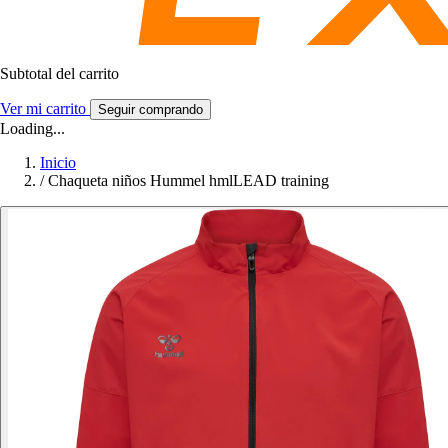
Subtotal del carrito
Ver mi carrito
Seguir comprando
Loading...
Inicio
/
Chaqueta niños Hummel hmlLEAD training