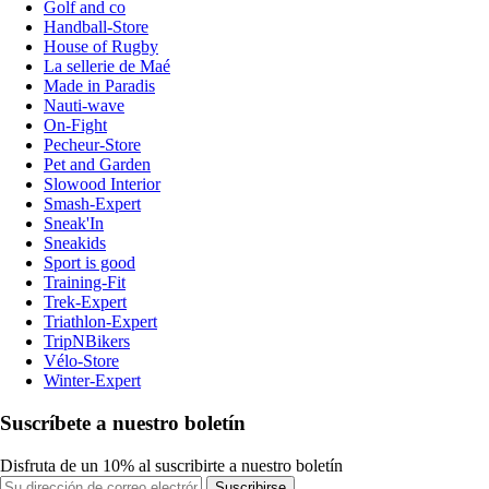
Golf and co
Handball-Store
House of Rugby
La sellerie de Maé
Made in Paradis
Nauti-wave
On-Fight
Pecheur-Store
Pet and Garden
Slowood Interior
Smash-Expert
Sneak'In
Sneakids
Sport is good
Training-Fit
Trek-Expert
Triathlon-Expert
TripNBikers
Vélo-Store
Winter-Expert
Suscríbete a nuestro boletín
Disfruta de un 10% al suscribirte a nuestro boletín
Suscribirse