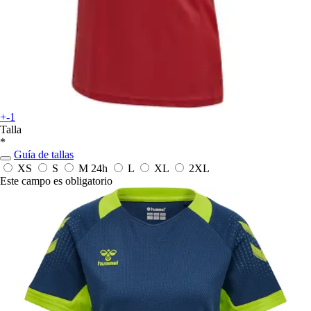
+-1
Talla
*
Guía de tallas
XS
S
M
24h
L
XL
2XL
Este campo es obligatorio