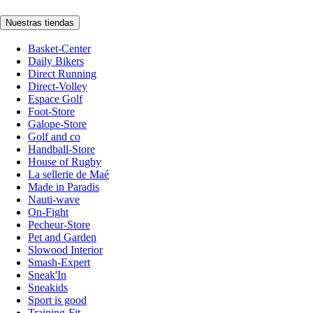
Nuestras tiendas
Basket-Center
Daily Bikers
Direct Running
Direct-Volley
Espace Golf
Foot-Store
Galope-Store
Golf and co
Handball-Store
House of Rugby
La sellerie de Maé
Made in Paradis
Nauti-wave
On-Fight
Pecheur-Store
Pet and Garden
Slowood Interior
Smash-Expert
Sneak'In
Sneakids
Sport is good
Training-Fit