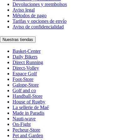
Devoluciones y reembolsos
Aviso legal
Métodos de pago
Tarifas y opciones de envío
Aviso de confidencialidad
Nuestras tiendas
Basket-Center
Daily Bikers
Direct Running
Direct-Volley
Espace Golf
Foot-Store
Galope-Store
Golf and co
Handball-Store
House of Rugby
La sellerie de Maé
Made in Paradis
Nauti-wave
On-Fight
Pecheur-Store
Pet and Garden