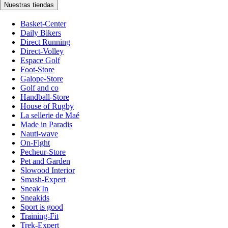
Nuestras tiendas
Basket-Center
Daily Bikers
Direct Running
Direct-Volley
Espace Golf
Foot-Store
Galope-Store
Golf and co
Handball-Store
House of Rugby
La sellerie de Maé
Made in Paradis
Nauti-wave
On-Fight
Pecheur-Store
Pet and Garden
Slowood Interior
Smash-Expert
Sneak'In
Sneakids
Sport is good
Training-Fit
Trek-Expert