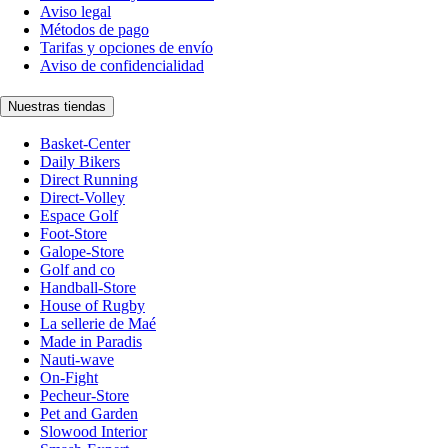
Aviso legal
Métodos de pago
Tarifas y opciones de envío
Aviso de confidencialidad
Nuestras tiendas
Basket-Center
Daily Bikers
Direct Running
Direct-Volley
Espace Golf
Foot-Store
Galope-Store
Golf and co
Handball-Store
House of Rugby
La sellerie de Maé
Made in Paradis
Nauti-wave
On-Fight
Pecheur-Store
Pet and Garden
Slowood Interior