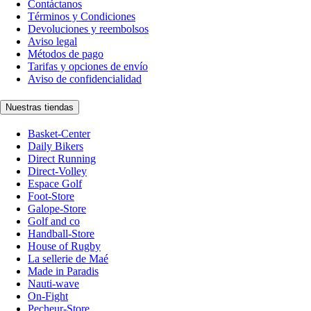
Contáctanos
Términos y Condiciones
Devoluciones y reembolsos
Aviso legal
Métodos de pago
Tarifas y opciones de envío
Aviso de confidencialidad
Nuestras tiendas
Basket-Center
Daily Bikers
Direct Running
Direct-Volley
Espace Golf
Foot-Store
Galope-Store
Golf and co
Handball-Store
House of Rugby
La sellerie de Maé
Made in Paradis
Nauti-wave
On-Fight
Pecheur-Store