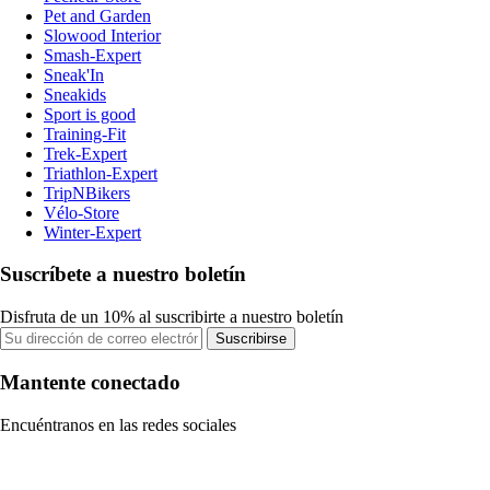
Pet and Garden
Slowood Interior
Smash-Expert
Sneak'In
Sneakids
Sport is good
Training-Fit
Trek-Expert
Triathlon-Expert
TripNBikers
Vélo-Store
Winter-Expert
Suscríbete a nuestro boletín
Disfruta de un 10% al suscribirte a nuestro boletín
Suscribirse
Mantente conectado
Encuéntranos en las redes sociales