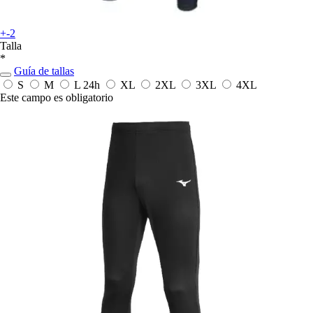
+-2
Talla
*
Guía de tallas
S
M
L
24h
XL
2XL
3XL
4XL
Este campo es obligatorio