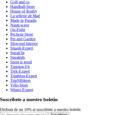
Golf and co
Handball-Store
House of Rugby
La sellerie de Maé
Made in Paradis
Nauti-wave
On-Fight
Pecheur-Store
Pet and Garden
Slowood Interior
Smash-Expert
Sneak'In
Sneakids
Sport is good
Training-Fit
Trek-Expert
Triathlon-Expert
TripNBikers
Vélo-Store
Winter-Expert
Suscríbete a nuestro boletín
Disfruta de un 10% al suscribirte a nuestro boletín
Suscribirse