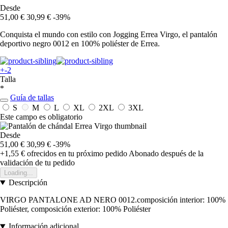
Desde
51,00 €
30,99 €
-39%
Conquista el mundo con estilo con Jogging Errea Virgo, el pantalón
deportivo negro 0012 en 100% poliéster de Errea.
+-2
Talla
*
Guía de tallas
S
M
L
XL
2XL
3XL
Este campo es obligatorio
Desde
51,00 €
30,99 €
-39%
+1,55 €
ofrecidos en tu próximo pedido
Abonado después de la
validación de tu pedido
Loading...
Descripción
VIRGO PANTALONE AD NERO 0012.composición interior: 100%
Poliéster, composición exterior: 100% Poliéster
Información adicional