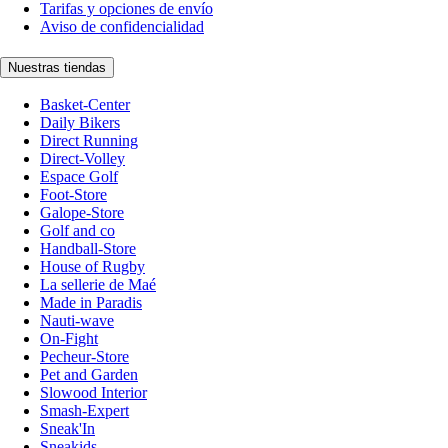
Tarifas y opciones de envío
Aviso de confidencialidad
Nuestras tiendas
Basket-Center
Daily Bikers
Direct Running
Direct-Volley
Espace Golf
Foot-Store
Galope-Store
Golf and co
Handball-Store
House of Rugby
La sellerie de Maé
Made in Paradis
Nauti-wave
On-Fight
Pecheur-Store
Pet and Garden
Slowood Interior
Smash-Expert
Sneak'In
Sneakids