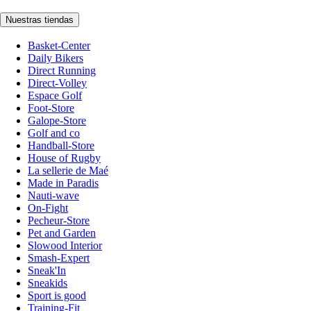
Nuestras tiendas
Basket-Center
Daily Bikers
Direct Running
Direct-Volley
Espace Golf
Foot-Store
Galope-Store
Golf and co
Handball-Store
House of Rugby
La sellerie de Maé
Made in Paradis
Nauti-wave
On-Fight
Pecheur-Store
Pet and Garden
Slowood Interior
Smash-Expert
Sneak'In
Sneakids
Sport is good
Training-Fit