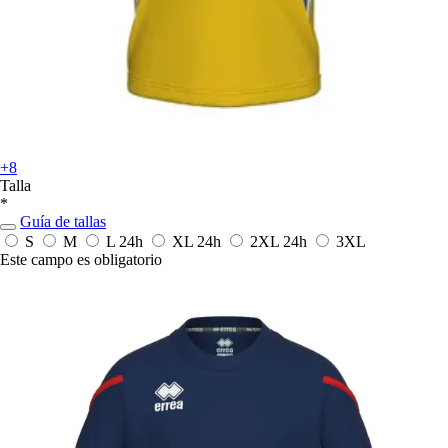
+8
Talla
*
Guía de tallas
S
M
L
24h
XL
24h
2XL
24h
3XL
Este campo es obligatorio