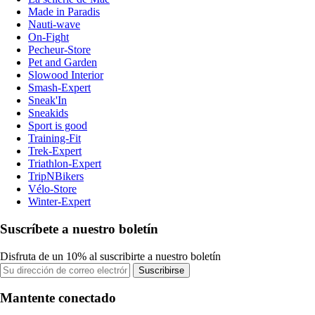
Made in Paradis
Nauti-wave
On-Fight
Pecheur-Store
Pet and Garden
Slowood Interior
Smash-Expert
Sneak'In
Sneakids
Sport is good
Training-Fit
Trek-Expert
Triathlon-Expert
TripNBikers
Vélo-Store
Winter-Expert
Suscríbete a nuestro boletín
Disfruta de un 10% al suscribirte a nuestro boletín
Suscribirse
Mantente conectado