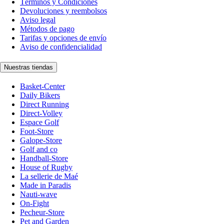
Términos y Condiciones
Devoluciones y reembolsos
Aviso legal
Métodos de pago
Tarifas y opciones de envío
Aviso de confidencialidad
Nuestras tiendas
Basket-Center
Daily Bikers
Direct Running
Direct-Volley
Espace Golf
Foot-Store
Galope-Store
Golf and co
Handball-Store
House of Rugby
La sellerie de Maé
Made in Paradis
Nauti-wave
On-Fight
Pecheur-Store
Pet and Garden