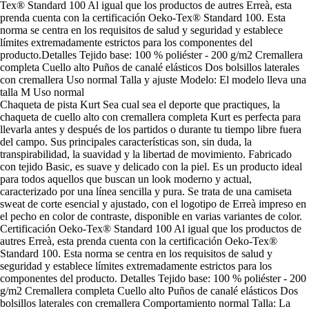
Tex® Standard 100 Al igual que los productos de autres Erreà, esta
prenda cuenta con la certificación Oeko-Tex® Standard 100. Esta
norma se centra en los requisitos de salud y seguridad y establece
límites extremadamente estrictos para los componentes del
producto.Detalles Tejido base: 100 % poliéster - 200 g/m2 Cremallera
completa Cuello alto Puños de canalé elásticos Dos bolsillos laterales
con cremallera Uso normal Talla y ajuste Modelo: El modelo lleva una
talla M Uso normal
Chaqueta de pista Kurt Sea cual sea el deporte que practiques, la
chaqueta de cuello alto con cremallera completa Kurt es perfecta para
llevarla antes y después de los partidos o durante tu tiempo libre fuera
del campo. Sus principales características son, sin duda, la
transpirabilidad, la suavidad y la libertad de movimiento. Fabricado
con tejido Basic, es suave y delicado con la piel. Es un producto ideal
para todos aquellos que buscan un look moderno y actual,
caracterizado por una línea sencilla y pura. Se trata de una camiseta
sweat de corte esencial y ajustado, con el logotipo de Erreà impreso en
el pecho en color de contraste, disponible en varias variantes de color.
Certificación Oeko-Tex® Standard 100 Al igual que los productos de
autres Erreà, esta prenda cuenta con la certificación Oeko-Tex®
Standard 100. Esta norma se centra en los requisitos de salud y
seguridad y establece límites extremadamente estrictos para los
componentes del producto. Detalles Tejido base: 100 % poliéster - 200
g/m2 Cremallera completa Cuello alto Puños de canalé elásticos Dos
bolsillos laterales con cremallera Comportamiento normal Talla: La