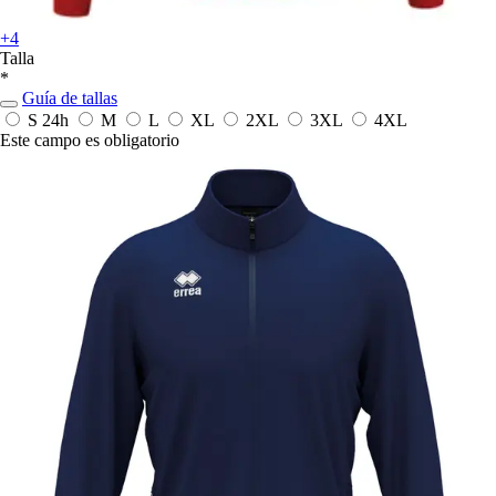
+4
Talla
*
Guía de tallas
S
24h
M
L
XL
2XL
3XL
4XL
Este campo es obligatorio