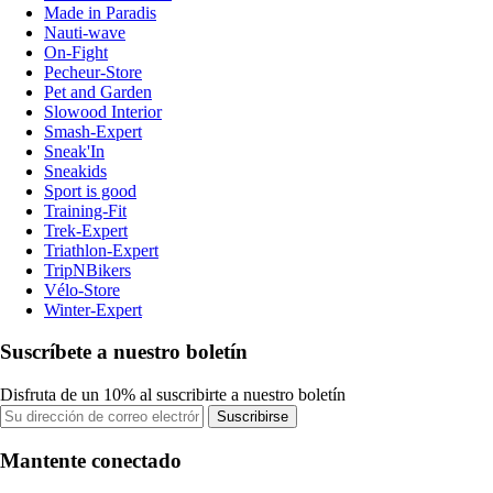
Made in Paradis
Nauti-wave
On-Fight
Pecheur-Store
Pet and Garden
Slowood Interior
Smash-Expert
Sneak'In
Sneakids
Sport is good
Training-Fit
Trek-Expert
Triathlon-Expert
TripNBikers
Vélo-Store
Winter-Expert
Suscríbete a nuestro boletín
Disfruta de un 10% al suscribirte a nuestro boletín
Suscribirse
Mantente conectado