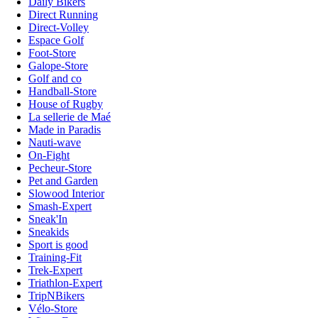
Daily Bikers
Direct Running
Direct-Volley
Espace Golf
Foot-Store
Galope-Store
Golf and co
Handball-Store
House of Rugby
La sellerie de Maé
Made in Paradis
Nauti-wave
On-Fight
Pecheur-Store
Pet and Garden
Slowood Interior
Smash-Expert
Sneak'In
Sneakids
Sport is good
Training-Fit
Trek-Expert
Triathlon-Expert
TripNBikers
Vélo-Store