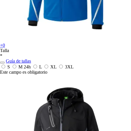
+0
Talla
*
Guía de tallas
S
M
24h
L
XL
3XL
Este campo es obligatorio