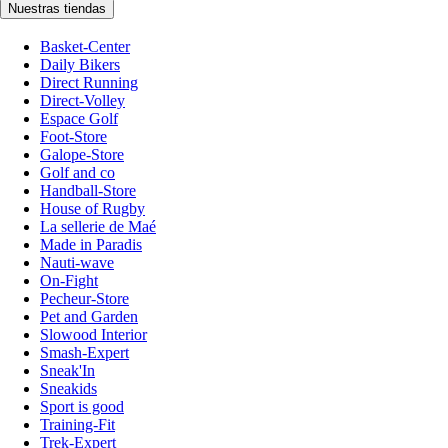
Nuestras tiendas
Basket-Center
Daily Bikers
Direct Running
Direct-Volley
Espace Golf
Foot-Store
Galope-Store
Golf and co
Handball-Store
House of Rugby
La sellerie de Maé
Made in Paradis
Nauti-wave
On-Fight
Pecheur-Store
Pet and Garden
Slowood Interior
Smash-Expert
Sneak'In
Sneakids
Sport is good
Training-Fit
Trek-Expert