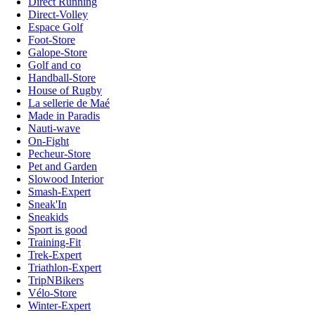
Direct Running
Direct-Volley
Espace Golf
Foot-Store
Galope-Store
Golf and co
Handball-Store
House of Rugby
La sellerie de Maé
Made in Paradis
Nauti-wave
On-Fight
Pecheur-Store
Pet and Garden
Slowood Interior
Smash-Expert
Sneak'In
Sneakids
Sport is good
Training-Fit
Trek-Expert
Triathlon-Expert
TripNBikers
Vélo-Store
Winter-Expert