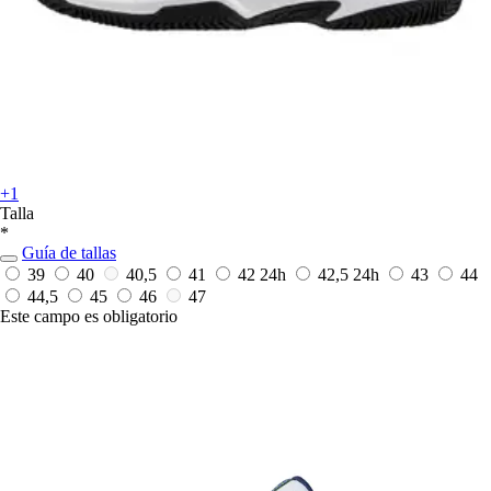
+1
Talla
*
Guía de tallas
39
40
40,5
41
42
24h
42,5
24h
43
44
44,5
45
46
47
Este campo es obligatorio