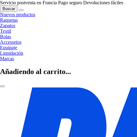
Servicio postventa en Francia
Pago seguro
Devoluciones fáciles
Buscar
Nuevos productos
Raquetas
Zapatos
Textil
Bolas
Accesorios
Equipaje
Liquidación
Marcas
Añadiendo al carrito...