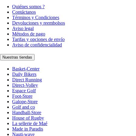
Quiénes somos ?
Contáctanos
Términos y Condiciones
Devoluciones y reembolsos
Aviso legal
Métodos de pago
Tarifas y opciones de envío
Aviso de confidencialidad
Nuestras tiendas
Basket-Center
Daily Bikers
Direct Running
Direct-Volley
Espace Golf
Foot-Store
Galope-Store
Golf and co
Handball-Store
House of Rugby
La sellerie de Maé
Made in Paradis
Nauti-wave