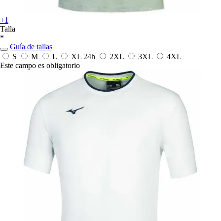
+1
Talla
*
Guía de tallas
S
M
L
XL
24h
2XL
3XL
4XL
Este campo es obligatorio