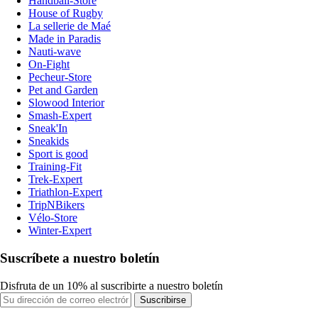
Handball-Store
House of Rugby
La sellerie de Maé
Made in Paradis
Nauti-wave
On-Fight
Pecheur-Store
Pet and Garden
Slowood Interior
Smash-Expert
Sneak'In
Sneakids
Sport is good
Training-Fit
Trek-Expert
Triathlon-Expert
TripNBikers
Vélo-Store
Winter-Expert
Suscríbete a nuestro boletín
Disfruta de un 10% al suscribirte a nuestro boletín
Suscribirse