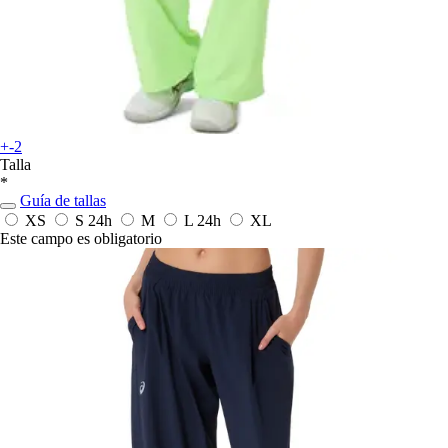
+-2
Talla
*
Guía de tallas
XS
S
24h
M
L
24h
XL
Este campo es obligatorio