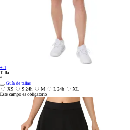
+-1
Talla
*
Guía de tallas
XS
S
24h
M
L
24h
XL
Este campo es obligatorio