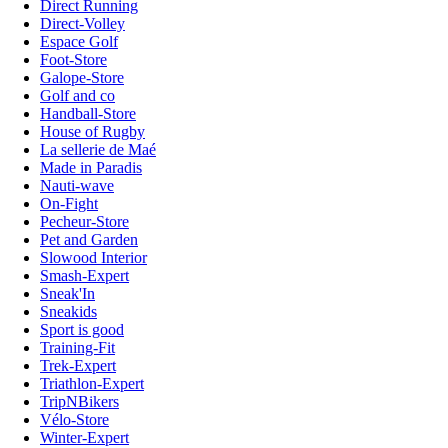
Direct Running
Direct-Volley
Espace Golf
Foot-Store
Galope-Store
Golf and co
Handball-Store
House of Rugby
La sellerie de Maé
Made in Paradis
Nauti-wave
On-Fight
Pecheur-Store
Pet and Garden
Slowood Interior
Smash-Expert
Sneak'In
Sneakids
Sport is good
Training-Fit
Trek-Expert
Triathlon-Expert
TripNBikers
Vélo-Store
Winter-Expert