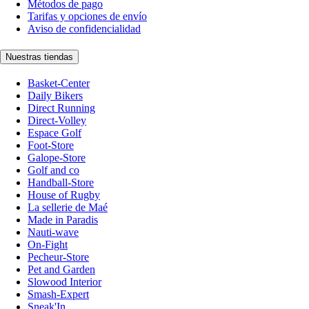
Métodos de pago
Tarifas y opciones de envío
Aviso de confidencialidad
Nuestras tiendas
Basket-Center
Daily Bikers
Direct Running
Direct-Volley
Espace Golf
Foot-Store
Galope-Store
Golf and co
Handball-Store
House of Rugby
La sellerie de Maé
Made in Paradis
Nauti-wave
On-Fight
Pecheur-Store
Pet and Garden
Slowood Interior
Smash-Expert
Sneak'In