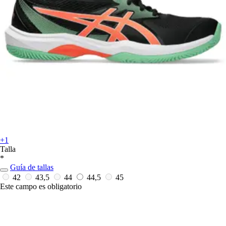
+1
Talla
*
Guía de tallas
42
43,5
44
44,5
45
Este campo es obligatorio