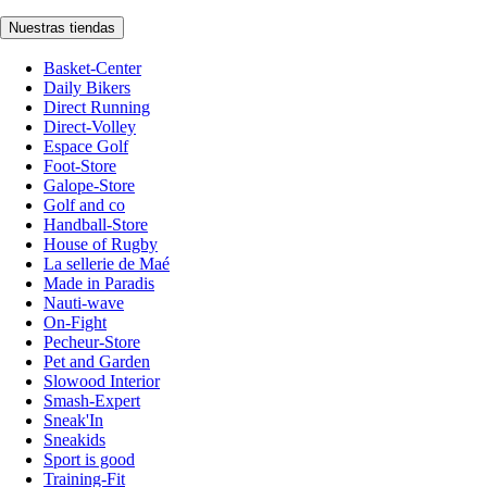
Nuestras tiendas
Basket-Center
Daily Bikers
Direct Running
Direct-Volley
Espace Golf
Foot-Store
Galope-Store
Golf and co
Handball-Store
House of Rugby
La sellerie de Maé
Made in Paradis
Nauti-wave
On-Fight
Pecheur-Store
Pet and Garden
Slowood Interior
Smash-Expert
Sneak'In
Sneakids
Sport is good
Training-Fit