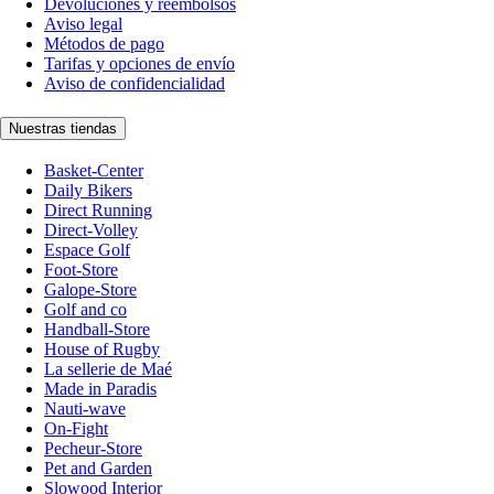
Devoluciones y reembolsos
Aviso legal
Métodos de pago
Tarifas y opciones de envío
Aviso de confidencialidad
Nuestras tiendas
Basket-Center
Daily Bikers
Direct Running
Direct-Volley
Espace Golf
Foot-Store
Galope-Store
Golf and co
Handball-Store
House of Rugby
La sellerie de Maé
Made in Paradis
Nauti-wave
On-Fight
Pecheur-Store
Pet and Garden
Slowood Interior