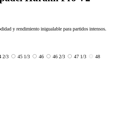
idad y rendimiento inigualable para partidos intensos.
4 2/3
45 1/3
46
46 2/3
47 1/3
48