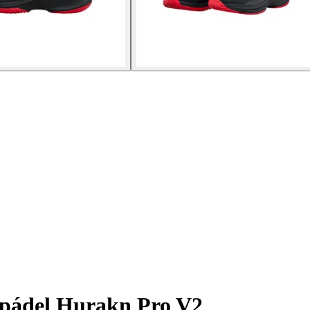
 pádel Hurakn Pro V2