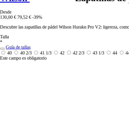
Desde
130,00 €
79,52 €
-39%
Descubre las zapatillas de pádel Wilson Hurakn Pro V2: ligereza, comod
Talla
*
Guía de tallas
40
40 2/3
41 1/3
42
42 2/3
43 1/3
44
4
Este campo es obligatorio