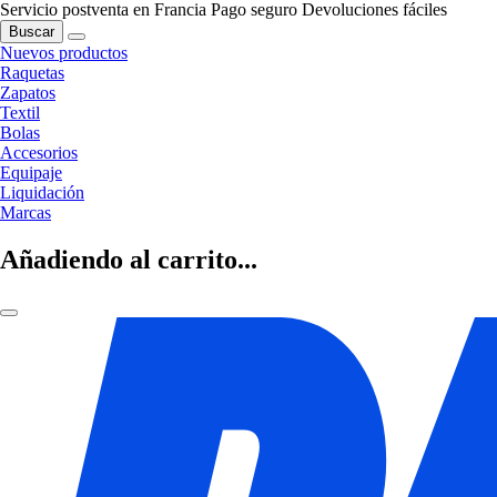
Servicio postventa en Francia
Pago seguro
Devoluciones fáciles
Buscar
Nuevos productos
Raquetas
Zapatos
Textil
Bolas
Accesorios
Equipaje
Liquidación
Marcas
Añadiendo al carrito...