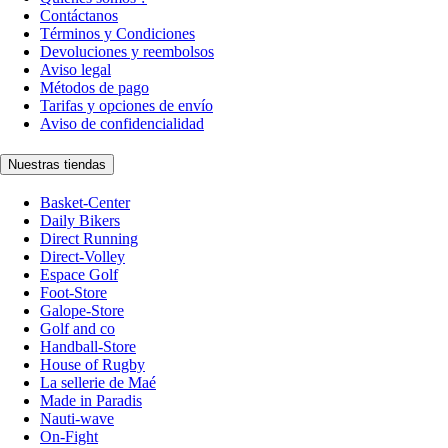
Contáctanos
Términos y Condiciones
Devoluciones y reembolsos
Aviso legal
Métodos de pago
Tarifas y opciones de envío
Aviso de confidencialidad
Nuestras tiendas
Basket-Center
Daily Bikers
Direct Running
Direct-Volley
Espace Golf
Foot-Store
Galope-Store
Golf and co
Handball-Store
House of Rugby
La sellerie de Maé
Made in Paradis
Nauti-wave
On-Fight