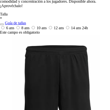
comodidad y concentración a los jugadores. Disponible ahora.
¡Aprovéchalo!
Talla
*
Guía de tallas
6 ans
8 ans
10 ans
12 ans
14 ans
24h
Este campo es obligatorio