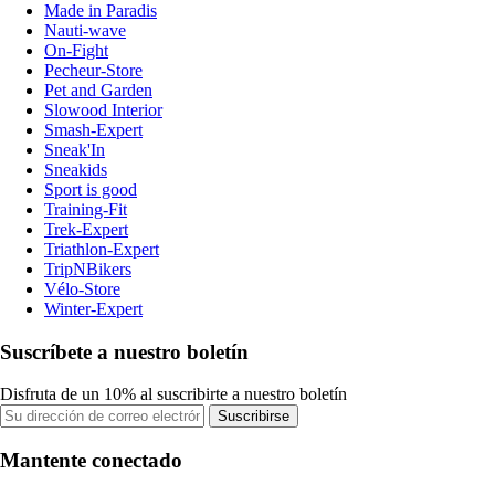
Made in Paradis
Nauti-wave
On-Fight
Pecheur-Store
Pet and Garden
Slowood Interior
Smash-Expert
Sneak'In
Sneakids
Sport is good
Training-Fit
Trek-Expert
Triathlon-Expert
TripNBikers
Vélo-Store
Winter-Expert
Suscríbete a nuestro boletín
Disfruta de un 10% al suscribirte a nuestro boletín
Suscribirse
Mantente conectado