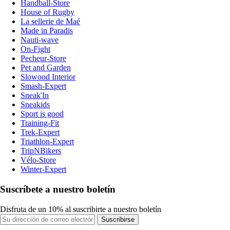
Handball-Store
House of Rugby
La sellerie de Maé
Made in Paradis
Nauti-wave
On-Fight
Pecheur-Store
Pet and Garden
Slowood Interior
Smash-Expert
Sneak'In
Sneakids
Sport is good
Training-Fit
Trek-Expert
Triathlon-Expert
TripNBikers
Vélo-Store
Winter-Expert
Suscríbete a nuestro boletín
Disfruta de un 10% al suscribirte a nuestro boletín
Suscribirse