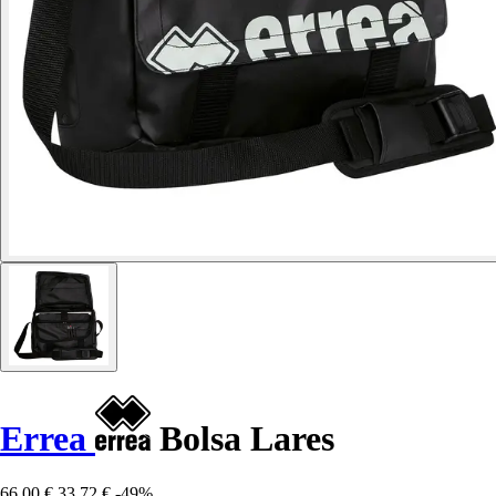
Errea
Bolsa Lares
66,00 €
33,72 €
-49%