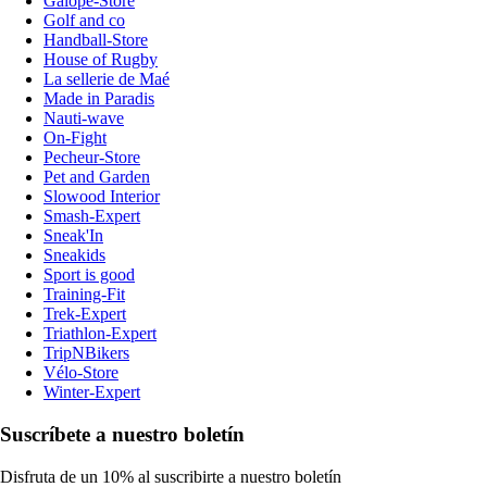
Galope-Store
Golf and co
Handball-Store
House of Rugby
La sellerie de Maé
Made in Paradis
Nauti-wave
On-Fight
Pecheur-Store
Pet and Garden
Slowood Interior
Smash-Expert
Sneak'In
Sneakids
Sport is good
Training-Fit
Trek-Expert
Triathlon-Expert
TripNBikers
Vélo-Store
Winter-Expert
Suscríbete a nuestro boletín
Disfruta de un 10% al suscribirte a nuestro boletín