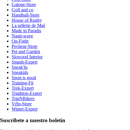
Galope-Store
Golf and co
Handball-Store
House of Rugby
La sellerie de Maé
Made in Paradis
Nauti-wave
On-Fight
Pecheur-Store
Pet and Garden
Slowood Interior
Smash-Expert
Sneak'In
Sneakids
Sport is good
Training-Fit
Trek-Expert
Triathlon-Expert
TripNBikers
Vélo-Store
Winter-Expert
Suscríbete a nuestro boletín