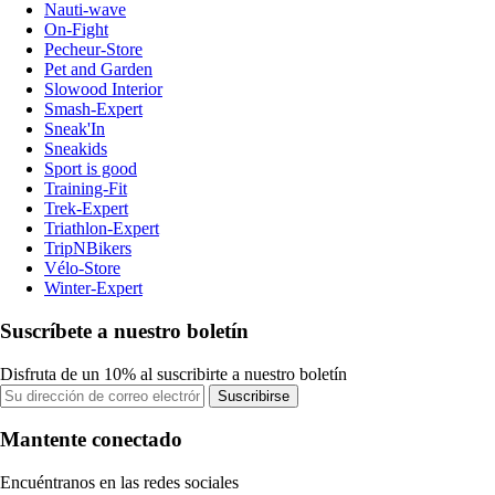
Nauti-wave
On-Fight
Pecheur-Store
Pet and Garden
Slowood Interior
Smash-Expert
Sneak'In
Sneakids
Sport is good
Training-Fit
Trek-Expert
Triathlon-Expert
TripNBikers
Vélo-Store
Winter-Expert
Suscríbete a nuestro boletín
Disfruta de un 10% al suscribirte a nuestro boletín
Suscribirse
Mantente conectado
Encuéntranos en las redes sociales