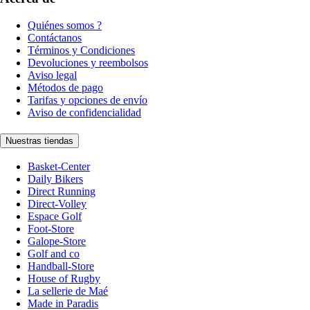
Quiénes somos ?
Contáctanos
Términos y Condiciones
Devoluciones y reembolsos
Aviso legal
Métodos de pago
Tarifas y opciones de envío
Aviso de confidencialidad
Nuestras tiendas
Basket-Center
Daily Bikers
Direct Running
Direct-Volley
Espace Golf
Foot-Store
Galope-Store
Golf and co
Handball-Store
House of Rugby
La sellerie de Maé
Made in Paradis