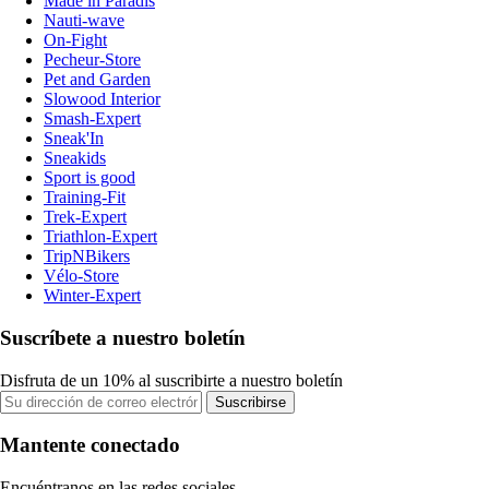
Made in Paradis
Nauti-wave
On-Fight
Pecheur-Store
Pet and Garden
Slowood Interior
Smash-Expert
Sneak'In
Sneakids
Sport is good
Training-Fit
Trek-Expert
Triathlon-Expert
TripNBikers
Vélo-Store
Winter-Expert
Suscríbete a nuestro boletín
Disfruta de un 10% al suscribirte a nuestro boletín
Suscribirse
Mantente conectado
Encuéntranos en las redes sociales