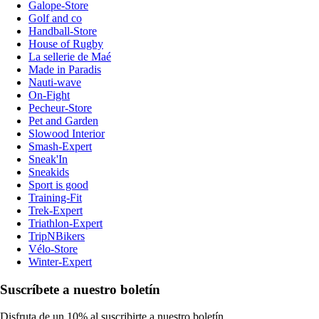
Galope-Store
Golf and co
Handball-Store
House of Rugby
La sellerie de Maé
Made in Paradis
Nauti-wave
On-Fight
Pecheur-Store
Pet and Garden
Slowood Interior
Smash-Expert
Sneak'In
Sneakids
Sport is good
Training-Fit
Trek-Expert
Triathlon-Expert
TripNBikers
Vélo-Store
Winter-Expert
Suscríbete a nuestro boletín
Disfruta de un 10% al suscribirte a nuestro boletín