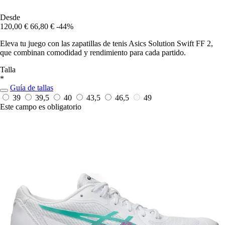
Desde
120,00 €
66,80 €
-44%
Eleva tu juego con las zapatillas de tenis Asics Solution Swift FF 2,
que combinan comodidad y rendimiento para cada partido.
Talla
*
Guía de tallas
39
39,5
40
43,5
46,5
49
Este campo es obligatorio