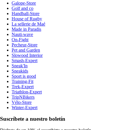
Galope-Store
Golf and co
Handball-Store
House of Rugby
La sellerie de Maé
Made in Paradis
Nauti-wave
On-Fight
Pecheur-Store
Pet and Garden
Slowood Interior
Smash-Expert
Sneak'In
Sneakids
Sport is good
Training-Fit
Trek-Expert
Triathlon-Expert
TripNBikers
Vélo-Store
Winter-Expert
Suscríbete a nuestro boletín